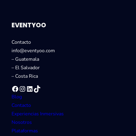
c
h
EVENTYOO
Contacto
info@eventyoo.com
– Guatemala
– El Salvador
– Costa Rica
Facebook
Instagram
LinkedIn
TikTok
Blog
Contacto
Experiencias Inmersivas
Nosotros
Plataformas