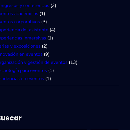
ongresos y conferencias
(3)
ventos académicos
(1)
ventos corporativos
(3)
xperiencia del asistente
(4)
xperiencias inmersivas
(1)
erias y exposiciones
(2)
nnovación en eventos
(9)
rganización y gestión de eventos
(13)
ecnología para eventos
(1)
endencias en eventos
(1)
Buscar