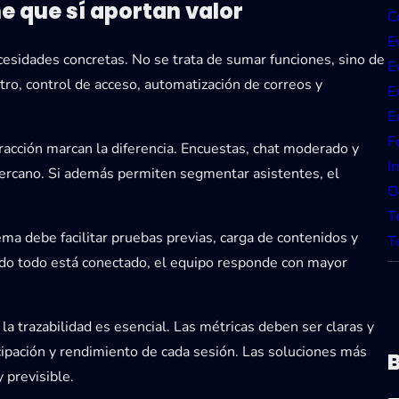
e que sí aportan valor
C
E
esidades concretas. No se trata de sumar funciones, sino de
E
tro, control de acceso, automatización de correos y
E
E
F
eracción marcan la diferencia. Encuestas, chat moderado y
I
cercano. Si además permiten segmentar asistentes, el
O
T
a debe facilitar pruebas previas, carga de contenidos y
T
ndo todo está conectado, el equipo responde con mayor
la trazabilidad es esencial. Las métricas deben ser claras y
ticipación y rendimiento de cada sesión. Las soluciones más
 previsible.