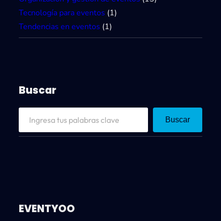
Tecnología para eventos
(1)
Tendencias en eventos
(1)
Buscar
S
Buscar
e
a
r
c
h
EVENTYOO