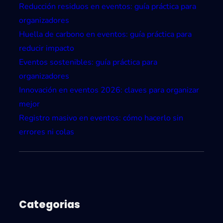
r
z
Reducción residuos en eventos: guía práctica para
r
a
organizadores
i
d
Huella de carbono en eventos: guía práctica para
d
o
reducir impacto
o
r
Eventos sostenibles: guía práctica para
d
e
organizadores
e
s
Innovación en eventos 2026: claves para organizar
u
mejor
n
Registro masivo en eventos: cómo hacerlo sin
a
errores ni colas
F
e
r
i
a
Categorias
d