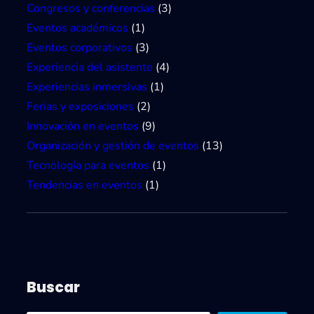
e
Congresos y conferencias
(3)
E
Eventos académicos
(1)
x
Eventos corporativos
(3)
p
Experiencia del asistente
(4)
o
Experiencias inmersivas
(1)
s
Ferias y exposiciones
(2)
i
Innovación en eventos
(9)
c
Organización y gestión de eventos
(13)
i
Tecnología para eventos
(1)
ó
Tendencias en eventos
(1)
n
Buscar