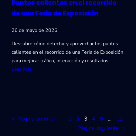
Puntos calientes en el recorrido
r
a
a
e
de una Feria de Exposición
e
l
v
e
26 de mayo de 2026
e
v
Descubre cómo detectar y aprovechar los puntos
n
a
calientes en el recorrido de una Feria de Exposición
t
r
para mejorar tráfico, interacción y resultados.
o
e
:
Leer más
s
l
P
:
v
u
g
a
n
u
l
t
í
o
o
a
r
«
Página anterior
1
2
3
4
5
…
12
s
p
d
Página siguiente
»
c
r
e