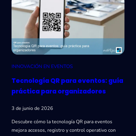
i
e
n
c
i
a
d
i
INNOVACIÓN EN EVENTOS
g
Tecnología QR para eventos: guía
i
t
práctica para organizadores
a
l
3 de junio de 2026
e
Descubre cómo la tecnología QR para eventos
n
mejora accesos, registro y control operativo con
e