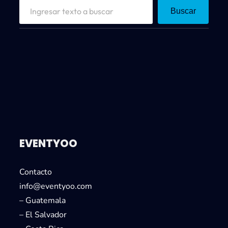
S
Buscar
e
a
r
c
h
EVENTYOO
Contacto
info@eventyoo.com
– Guatemala
– El Salvador