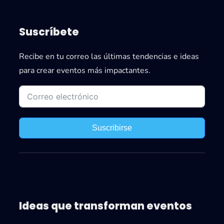
a
á
l
l
c
a
i
Suscríbete
t
s
e
i
i
Recibe en tu correo las últimas tendencias e ideas
n
c
s
para crear eventos más impactantes.
t
a
t
e
p
e
s
a
n
e
r
t
n
Suscribirse
a
e
e
o
l
r
r
g
e
a
c
n
Ideas que transforman eventos
o
i