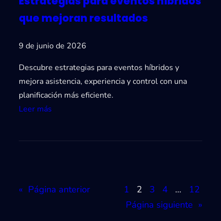
Estrategias para eventos híbridos
e
a
n
n
que mejoran resultados
e
i
v
z
9 de junio de 2026
e
a
Descubre estrategias para eventos híbridos y
n
r
mejora asistencia, experiencia y control con una
t
m
planificación más eficiente.
o
e
:
Leer más
s
j
E
:
o
s
c
r
t
ó
r
m
a
o
«
Página anterior
1
2
3
4
…
12
t
h
Página siguiente
»
e
a
g