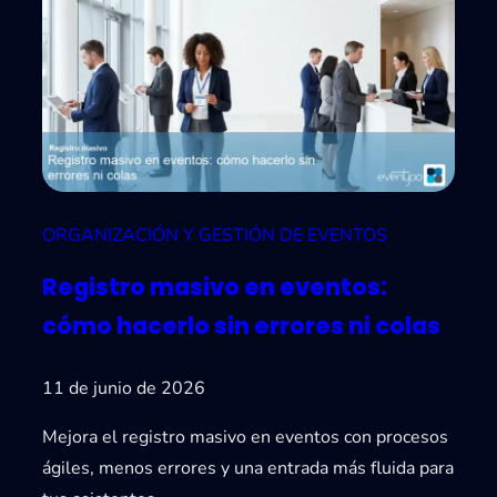
a
c
i
ó
n
e
n
e
ORGANIZACIÓN Y GESTIÓN DE EVENTOS
v
Registro masivo en eventos:
e
n
cómo hacerlo sin errores ni colas
t
o
11 de junio de 2026
s
Mejora el registro masivo en eventos con procesos
2
ágiles, menos errores y una entrada más fluida para
0