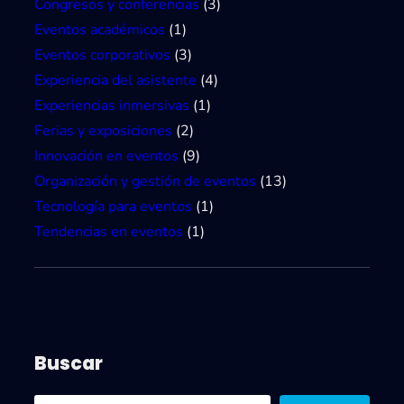
Congresos y conferencias
(3)
r
Eventos académicos
(1)
e
Eventos corporativos
(3)
s
Experiencia del asistente
(4)
u
Experiencias inmersivas
(1)
l
Ferias y exposiciones
(2)
t
Innovación en eventos
(9)
a
Organización y gestión de eventos
(13)
d
Tecnología para eventos
(1)
o
Tendencias en eventos
(1)
s
Buscar