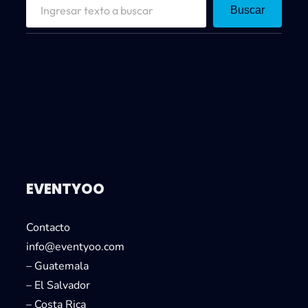
S
Buscar
e
a
r
c
h
EVENTYOO
Contacto
info@eventyoo.com
– Guatemala
– El Salvador
– Costa Rica