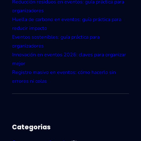
i
Reducción residuos en eventos: guía práctica para
b
c
organizadores
r
o
Huella de carbono en eventos: guía práctica para
i
l
reducir impacto
d
a
Eventos sostenibles: guía práctica para
o
s
organizadores
s
Innovación en eventos 2026: claves para organizar
q
mejor
u
Registro masivo en eventos: cómo hacerlo sin
e
errores ni colas
m
e
j
o
r
Categorias
a
n