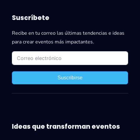
c
i
e
a
Suscríbete
r
s
l
Recibe en tu correo las últimas tendencias e ideas
p
o
para crear eventos más impactantes.
a
s
r
i
a
n
e
e
v
Suscribirse
r
e
r
n
o
t
r
o
e
s
s
Ideas que transforman eventos
h
n
í